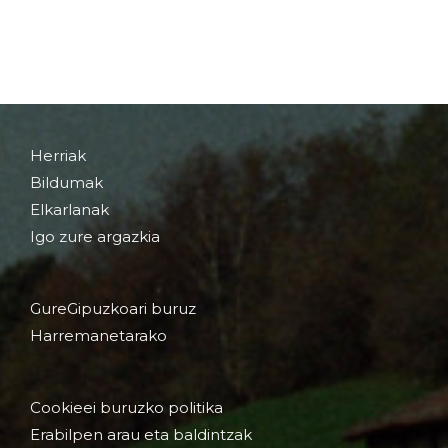
Herriak
Bildumak
Elkarlanak
Igo zure argazkia
GureGipuzkoari buruz
Harremanetarako
Cookieei buruzko politika
Erabilpen arau eta baldintzak