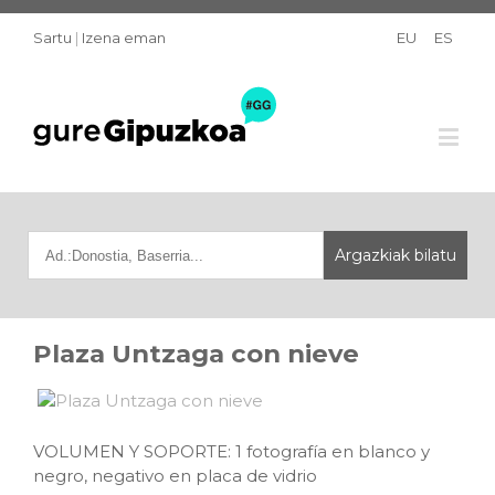
Sartu
|
Izena eman
EU
ES
Plaza Untzaga con nieve
VOLUMEN Y SOPORTE: 1 fotografía en blanco y
negro, negativo en placa de vidrio