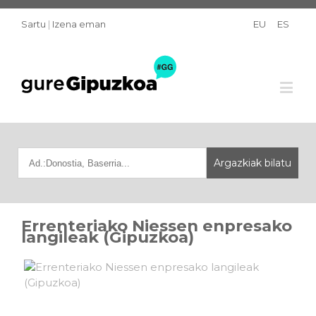
Sartu
|
Izena eman
EU
ES
Errenteriako Niessen enpresako
langileak (Gipuzkoa)