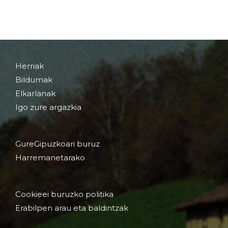
Herriak
Bildumak
Elkarlanak
Igo zure argazkia
GureGipuzkoari buruz
Harremanetarako
Cookieei buruzko politika
Erabilpen arau eta baldintzak