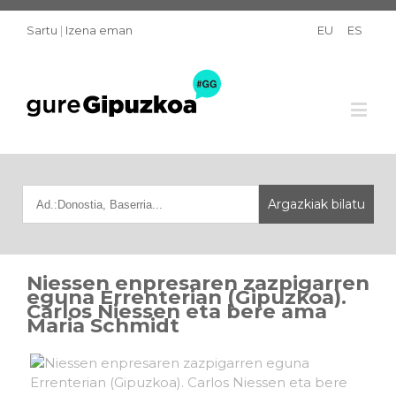
Sartu
|
Izena eman
EU
ES
Niessen enpresaren zazpigarren
eguna Errenterian (Gipuzkoa).
Carlos Niessen eta bere ama
Maria Schmidt