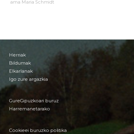
Herriak
Bildumak
Elkarlanak
Igo zure argazkia
GureGipuzkoari buruz
Harremanetarako
Cookieei buruzko politika