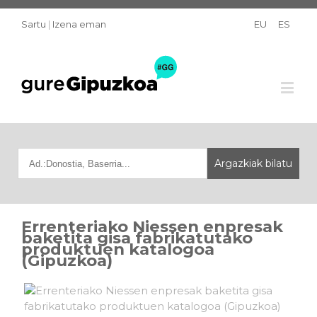
Sartu
|
Izena eman
EU
ES
Errenteriako Niessen enpresak
baketita gisa fabrikatutako
produktuen katalogoa
(Gipuzkoa)