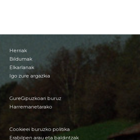
Herriak
Bildumak
Elkarlanak
Igo zure argazkia
GureGipuzkoari buruz
Harremanetarako
Cookieei buruzko politika
Erabilpen arau eta baldintzak