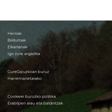
Herriak
Bildumak
Elkarlanak
Igo zure argazkia
GureGipuzkoari buruz
Harremanetarako
Cookieei buruzko politika
Erabilpen arau eta baldintzak