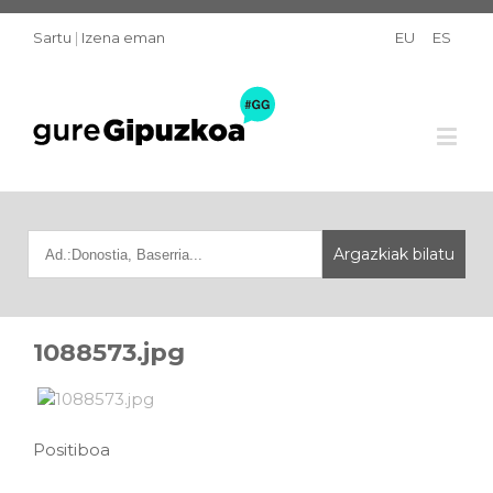
Sartu
|
Izena eman
EU
ES
1088573.jpg
Positiboa