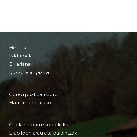
Herriak
Bildumak
Elkarlanak
Igo zure argazkia
GureGipuzkoari buruz
Harremanetarako
Cookieei buruzko politika
Erabilpen arau eta baldintzak