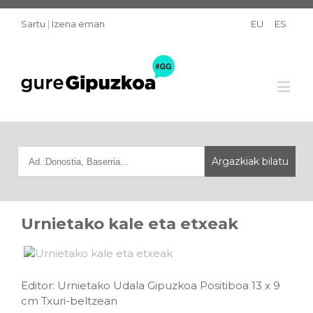
Sartu
|
Izena eman
EU
ES
Urnietako kale eta etxeak
Editor: Urnietako Udala Gipuzkoa Positiboa 13 x 9
cm Txuri-beltzean