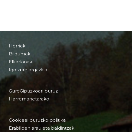
Herriak
Bildumak
Elkarlanak
Igo zure argazkia
GureGipuzkoari buruz
Harremanetarako
Cookieei buruzko politika
Erabilpen arau eta baldintzak