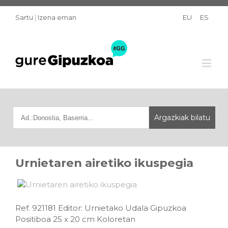
Sartu
|
Izena eman
EU
ES
Urnietaren airetiko ikuspegia
Ref. 921181 Editor: Urnietako Udala Gipuzkoa
Positiboa 25 x 20 cm Koloretan