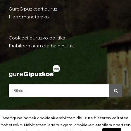
GureGipuzkoari buruz
Harremanetarako
Cookieei buruzko politika
Erabilpen arau eta baldintzak
Webgune honek cookieak erabiltzen ditu zure bisitaren kalitatea
hobetzeko. Nabigatzen jarraituz gero, cookie-en erabilera onartzen