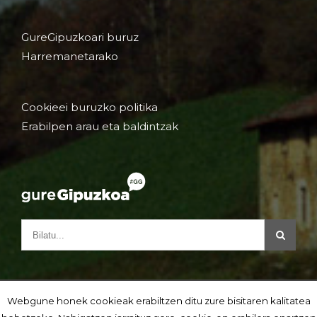
GureGipuzkoari buruz
Harremanetarako
Cookieei buruzko politika
Erabilpen arau eta baldintzak
Webgune honek cookieak erabiltzen ditu zure bisitaren kalitatea