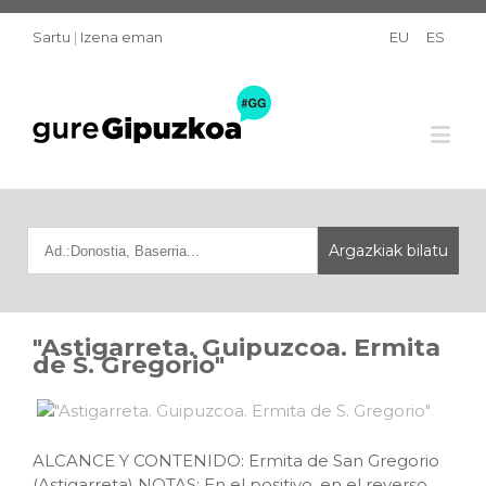
Sartu
|
Izena eman
EU
ES
"Astigarreta. Guipuzcoa. Ermita
de S. Gregorio"
ALCANCE Y CONTENIDO: Ermita de San Gregorio
(Astigarreta) NOTAS: En el positivo, en el reverso,