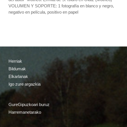
VOLUMEN Y SOPORTE: 1 fotografía en blanco y negro,
negativo en película, positivo en papel
Herriak
Bildumak
Elkarlanak
Igo zure argazkia
GureGipuzkoari buruz
Harremanetarako