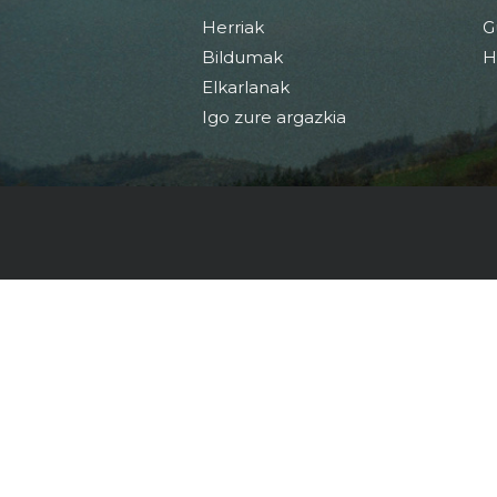
Herriak
G
Bildumak
H
Elkarlanak
Igo zure argazkia