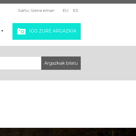
Sartu
|
Izena eman
EU
ES
IGO ZURE ARGAZKIA