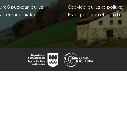
ureGipuzkoari buruz
Cookieei buruzko politika
arremanetarako
Erabilpen arau eta baldintz