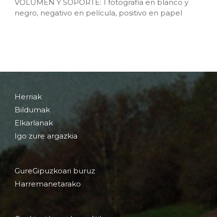
VOLUMEN Y SOPORTE: 1 fotografía en blanco y
negro, negativo en película, positivo en papel
Herriak
Bildumak
Elkarlanak
Igo zure argazkia
GureGipuzkoari buruz
Harremanetarako