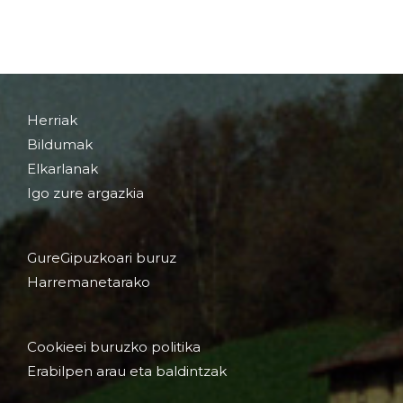
Herriak
Bildumak
Elkarlanak
Igo zure argazkia
GureGipuzkoari buruz
Harremanetarako
Cookieei buruzko politika
Erabilpen arau eta baldintzak