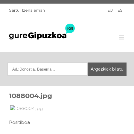
Sartu
|
Izena eman
EU
ES
1088004.jpg
Positiboa