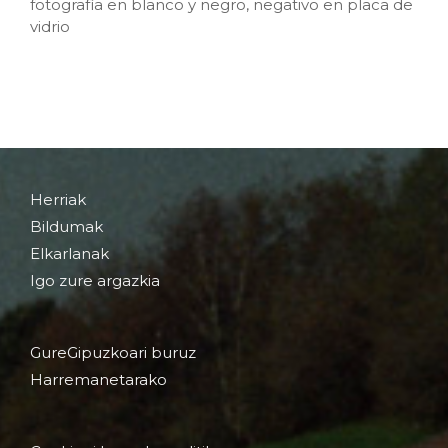
fotografía en blanco y negro, negativo en placa de
vidrio
Herriak
Bildumak
Elkarlanak
Igo zure argazkia
GureGipuzkoari buruz
Harremanetarako