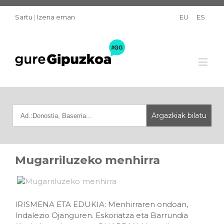
Sartu
|
Izena eman
EU
ES
Mugarriluzeko menhirra
IRISMENA ETA EDUKIA: Menhirraren ondoan,
Indalezio Ojanguren. Eskoriatza eta Barrundia