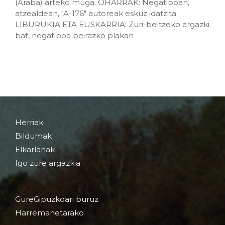
(Araba) arteko muga. OHARRAK: Negatiboan,
atzealdean, "A-176" autoreak eskuz idatzita
LIBURUKIA ETA EUSKARRIA: Zuri-beltzeko argazki
bat, negatiboa beirazko plakan
Herriak
Bildumak
Elkarlanak
Igo zure argazkia
GureGipuzkoari buruz
Harremanetarako