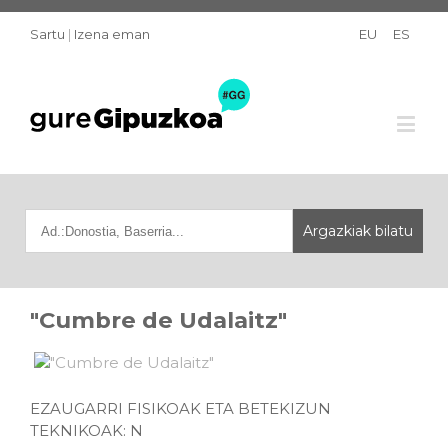
Sartu
|
Izena eman
EU
ES
"Cumbre de Udalaitz"
EZAUGARRI FISIKOAK ETA BETEKIZUN
TEKNIKOAK: N