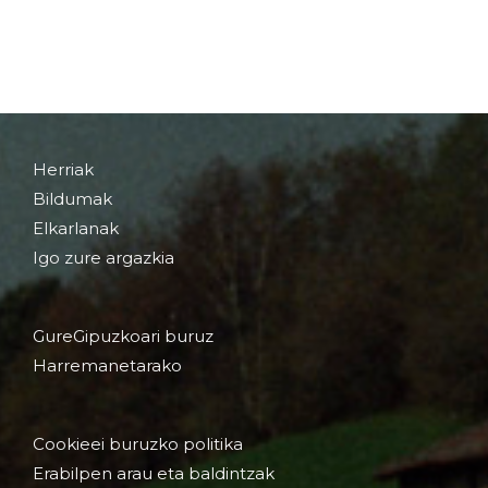
Herriak
Bildumak
Elkarlanak
Igo zure argazkia
GureGipuzkoari buruz
Harremanetarako
Cookieei buruzko politika
Erabilpen arau eta baldintzak