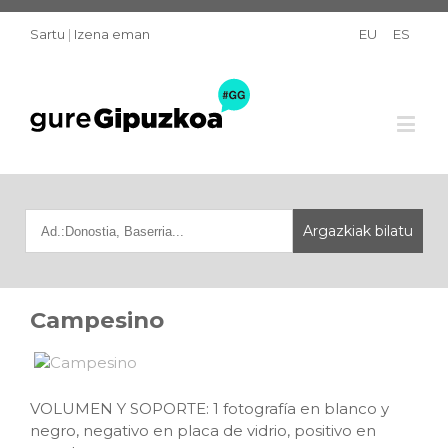
Sartu
|
Izena eman
EU
ES
Campesino
VOLUMEN Y SOPORTE: 1 fotografía en blanco y
negro, negativo en placa de vidrio, positivo en