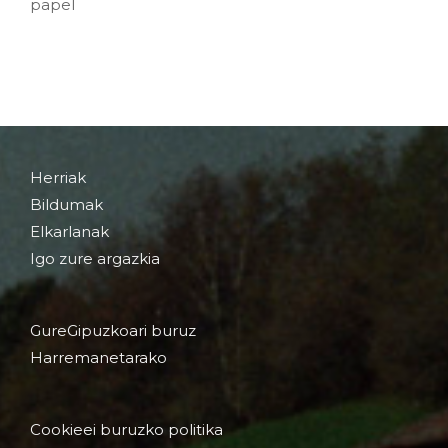
papel
Herriak
Bildumak
Elkarlanak
Igo zure argazkia
GureGipuzkoari buruz
Harremanetarako
Cookieei buruzko politika