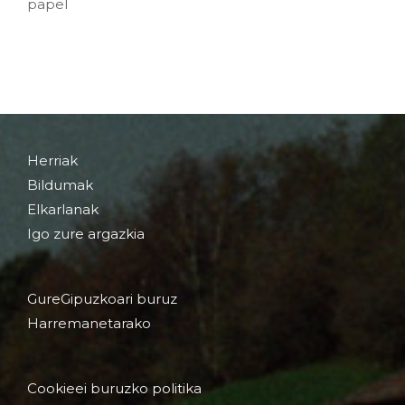
papel
Herriak
Bildumak
Elkarlanak
Igo zure argazkia
GureGipuzkoari buruz
Harremanetarako
Cookieei buruzko politika