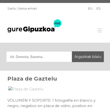
Sartu
|
Izena eman
EU
ES
Plaza de Gaztelu
VOLUMEN Y SOPORTE: 1 fotografía en blanco y
negro, negativo en placa de vidrio, positivo en