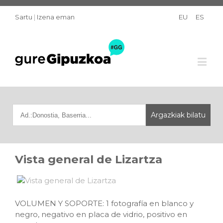
Sartu
|
Izena eman
EU
ES
Vista general de Lizartza
VOLUMEN Y SOPORTE: 1 fotografía en blanco y
negro, negativo en placa de vidrio, positivo en