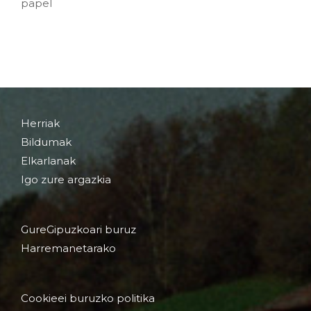
papel
Herriak
Bildumak
Elkarlanak
Igo zure argazkia
GureGipuzkoari buruz
Harremanetarako
Cookieei buruzko politika