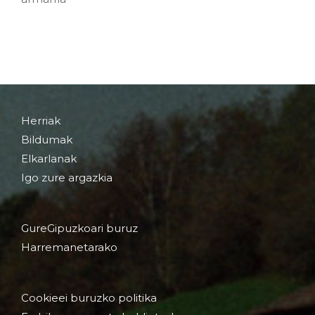
Herriak
Bildumak
Elkarlanak
Igo zure argazkia
GureGipuzkoari buruz
Harremanetarako
Cookieei buruzko politika