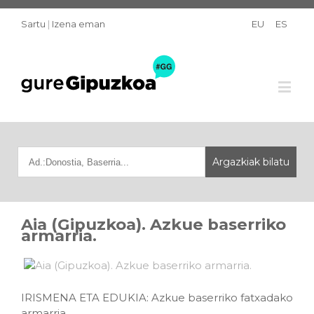
Sartu
|
Izena eman
EU
ES
Aia (Gipuzkoa). Azkue baserriko
armarria.
IRISMENA ETA EDUKIA: Azkue baserriko fatxadako
armarria