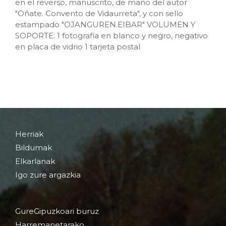
en el reverso, manuscrito, de mano del autor
"Oñate. Convento de Vidaurreta", y con sello
estampado "OJANGUREN.EIBAR" VOLUMEN Y
SOPORTE: 1 fotografía en blanco y negro, negativo
en placa de vidrio 1 tarjeta postal
Herriak
Bildumak
Elkarlanak
Igo zure argazkia
GureGipuzkoari buruz
Harremanetarako