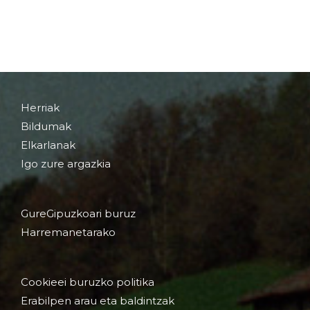
Herriak
Bildumak
Elkarlanak
Igo zure argazkia
GureGipuzkoari buruz
Harremanetarako
Cookieei buruzko politika
Erabilpen arau eta baldintzak