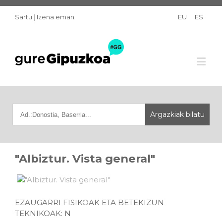
Sartu
|
Izena eman
EU
ES
"Albiztur. Vista general"
EZAUGARRI FISIKOAK ETA BETEKIZUN
TEKNIKOAK: N