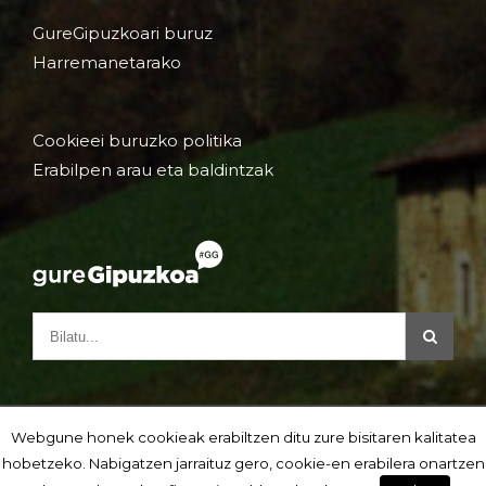
GureGipuzkoari buruz
Harremanetarako
Cookieei buruzko politika
Erabilpen arau eta baldintzak
Webgune honek cookieak erabiltzen ditu zure bisitaren kalitatea
hobetzeko. Nabigatzen jarraituz gero, cookie-en erabilera onartzen