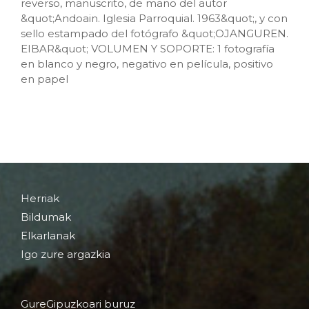
reverso, manuscrito, de mano del autor
&quot;Andoain. Iglesia Parroquial. 1963&quot;, y con
sello estampado del fotógrafo &quot;OJANGUREN.
EIBAR&quot; VOLUMEN Y SOPORTE: 1 fotografía
en blanco y negro, negativo en película, positivo
en papel
Herriak
Bildumak
Elkarlanak
Igo zure argazkia
GureGipuzkoari buruz