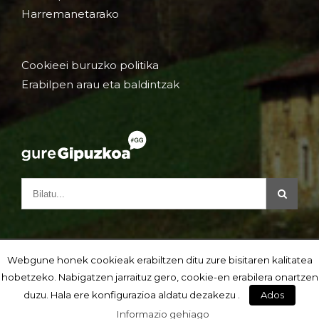
Harremanetarako
Cookieei buruzko politika
Erabilpen arau eta baldintzak
Webgune honek cookieak erabiltzen ditu zure bisitaren kalitatea
hobetzeko. Nabigatzen jarraituz gero, cookie-en erabilera onartzen
duzu. Hala ere konfigurazioa aldatu dezakezu .
Ados
Informazio gehiago