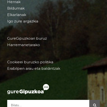
Herriak
Bildumak
Elkarlanak
Igo zure argazkia
GureGipuzkoari buruz
Harremanetarako
Cookieei buruzko politika
Erabilpen arau eta baldintzak