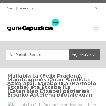
Sartu
|
Izena eman
EU
ES
Mallabia I.a (Felix Pradera),
Mondragones (Juan Bautista
Azkarate), Etxabe III.a (Karmelo
Etxabe) eta Etxabe II.a
(Estanislao Etxabe) pilotariak
Eibarko Astelena pilotalekuan