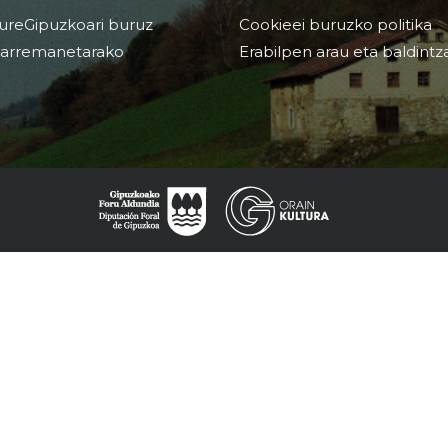
ureGipuzkoari buruz
Cookieei buruzko politika
arremanetarako
Erabilpen arau eta baldintz