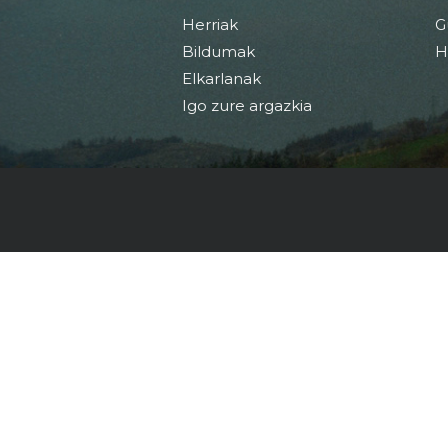
Herriak
G
Bildumak
H
Elkarlanak
Igo zure argazkia