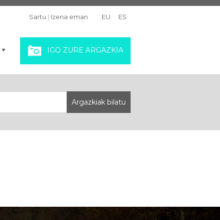
Sartu
|
Izena eman
EU
ES
IGO ZURE ARGAZKIA