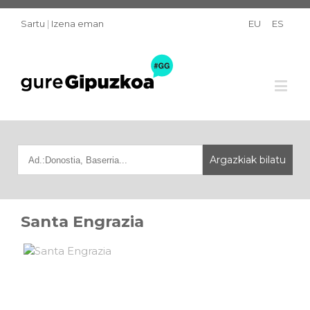
Sartu
|
Izena eman
EU
ES
Santa Engrazia