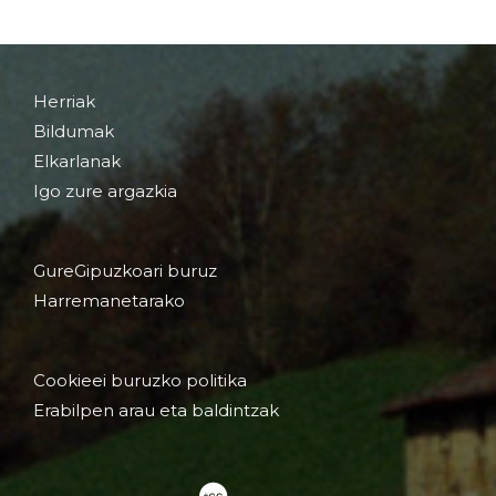
Herriak
Bildumak
Elkarlanak
Igo zure argazkia
GureGipuzkoari buruz
Harremanetarako
Cookieei buruzko politika
Erabilpen arau eta baldintzak