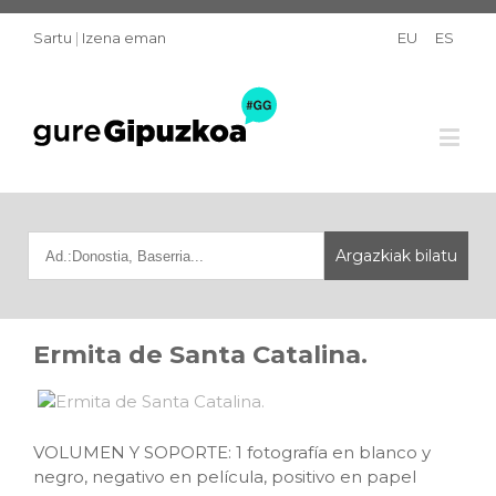
Sartu
|
Izena eman
EU
ES
Ermita de Santa Catalina.
VOLUMEN Y SOPORTE: 1 fotografía en blanco y
negro, negativo en película, positivo en papel