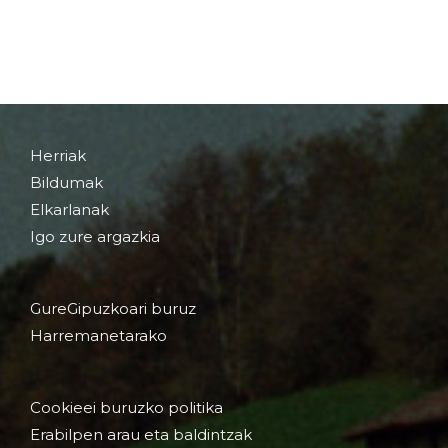
Herriak
Bildumak
Elkarlanak
Igo zure argazkia
GureGipuzkoari buruz
Harremanetarako
Cookieei buruzko politika
Erabilpen arau eta baldintzak