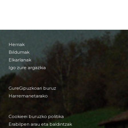
Herriak
Bildumak
Elkarlanak
Igo zure argazkia
GureGipuzkoari buruz
Harremanetarako
Cookieei buruzko politika
Erabilpen arau eta baldintzak