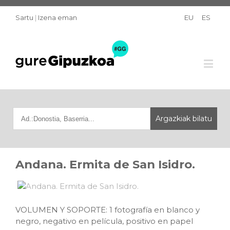
Sartu
|
Izena eman
EU
ES
Andana. Ermita de San Isidro.
VOLUMEN Y SOPORTE: 1 fotografía en blanco y
negro, negativo en película, positivo en papel