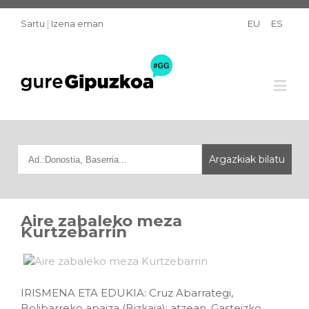
Sartu
|
Izena eman
EU
ES
Aire zabaleko meza
Kurtzebarrin
IRISMENA ETA EDUKIA: Cruz Abarrategi,
Bolibarreko apaiza (Bizkaia); atzean, Gasteizko