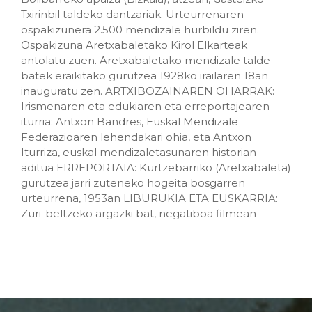
Txirinbil taldeko dantzariak. Urteurrenaren
ospakizunera 2.500 mendizale hurbildu ziren.
Ospakizuna Aretxabaletako Kirol Elkarteak
antolatu zuen. Aretxabaletako mendizale talde
batek eraikitako gurutzea 1928ko irailaren 18an
inauguratu zen. ARTXIBOZAINAREN OHARRAK:
Irismenaren eta edukiaren eta erreportajearen
iturria: Antxon Bandres, Euskal Mendizale
Federazioaren lehendakari ohia, eta Antxon
Iturriza, euskal mendizaletasunaren historian
aditua ERREPORTAIA: Kurtzebarriko (Aretxabaleta)
gurutzea jarri zuteneko hogeita bosgarren
urteurrena, 1953an LIBURUKIA ETA EUSKARRIA:
Zuri-beltzeko argazki bat, negatiboa filmean