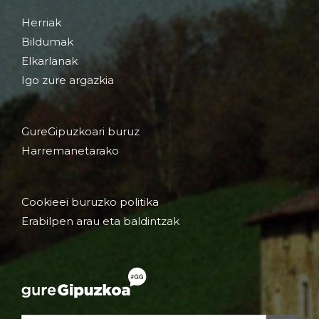
Herriak
Bildumak
Elkarlanak
Igo zure argazkia
GureGipuzkoari buruz
Harremanetarako
Cookieei buruzko politika
Erabilpen arau eta baldintzak