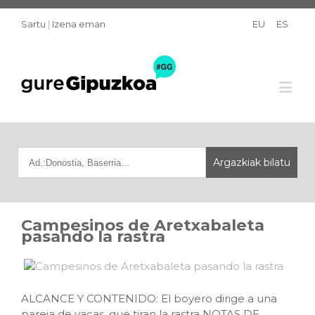
Sartu
|
Izena eman
EU
ES
Campesinos de Aretxabaleta
pasando la rastra
ALCANCE Y CONTENIDO: El boyero dirige a una
pareja de vacas, que tiran la rastra NOTAS DE