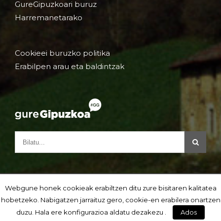
GureGipuzkoari buruz
Harremanetarako
Cookieei buruzko politika
Erabilpen arau eta baldintzak
Webgune honek cookieak erabiltzen ditu zure bisitaren kalitatea
hobetzeko. Nabigatzen jarraituz gero, cookie-en erabilera onartzen
duzu. Hala ere konfigurazioa aldatu dezakezu .
Ados