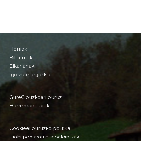
Herriak
Bildumak
Elkarlanak
Igo zure argazkia
GureGipuzkoari buruz
Harremanetarako
Cookieei buruzko politika
Erabilpen arau eta baldintzak