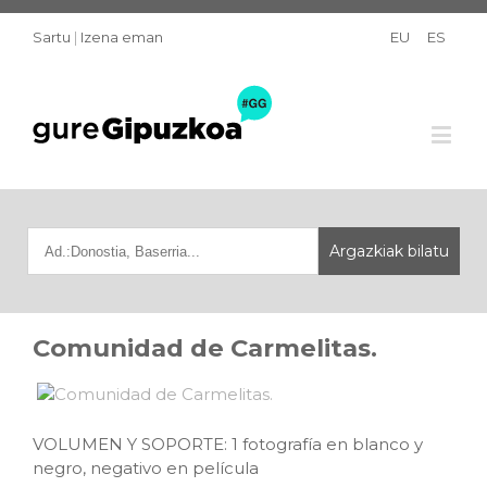
Sartu
|
Izena eman
EU
ES
Comunidad de Carmelitas.
VOLUMEN Y SOPORTE: 1 fotografía en blanco y
negro, negativo en película