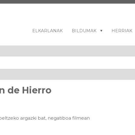
ELKARLANAK
BILDUMAK
HERRIAK
n de Hierro
ltzeko argazki bat, negatiboa filmean