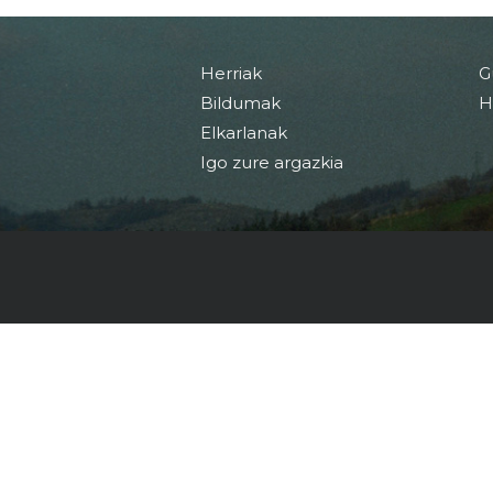
Herriak
G
Bildumak
H
Elkarlanak
Igo zure argazkia