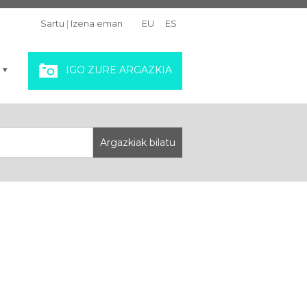
Sartu
|
Izena eman
EU
ES
IGO ZURE ARGAZKIA