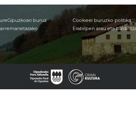
ureGipuzkoari buruz
Cookieei buruzko politika
arremanetarako
Erabilpen arau eta baldintz