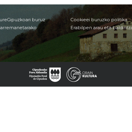
ureGipuzkoari buruz
Cookieei buruzko politika
arremanetarako
Erabilpen arau eta baldintz