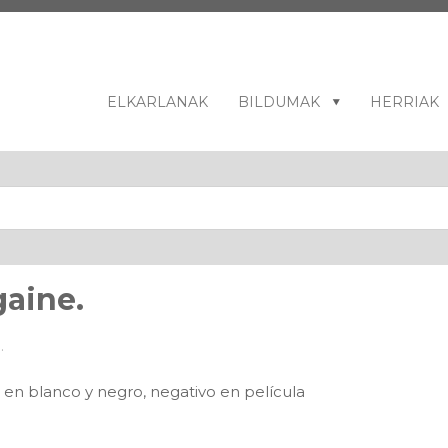
ELKARLANAK
BILDUMAK
HERRIAK
gaine.
n blanco y negro, negativo en película