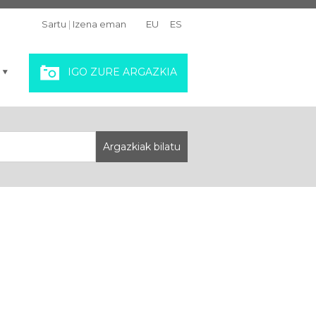
Sartu
|
Izena eman
EU
ES
IGO ZURE ARGAZKIA