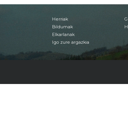
Herriak
G
Bildumak
H
Elkarlanak
Igo zure argazkia