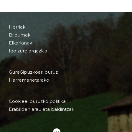
Herriak
Bildumak
Elkarlanak
Igo zure argazkia
GureGipuzkoari buruz
Harremanetarako
Cookieei buruzko politika
Erabilpen arau eta baldintzak