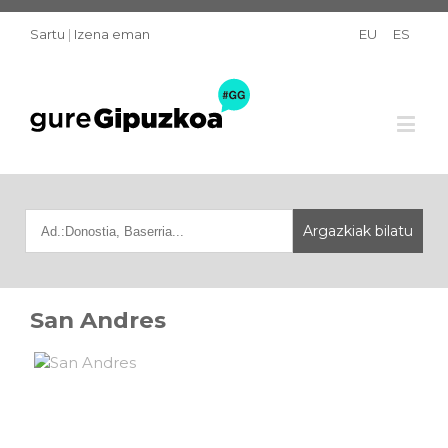
Sartu
|
Izena eman
EU
ES
San Andres