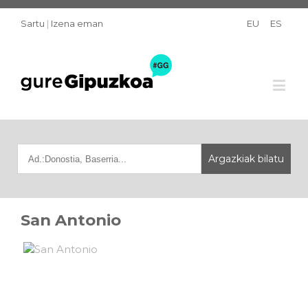
Sartu
|
Izena eman
EU
ES
San Antonio