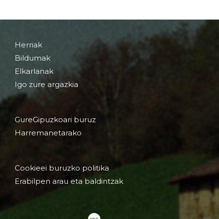
Herriak
Bildumak
Elkarlanak
Igo zure argazkia
GureGipuzkoari buruz
Harremanetarako
Cookieei buruzko politika
Erabilpen arau eta baldintzak