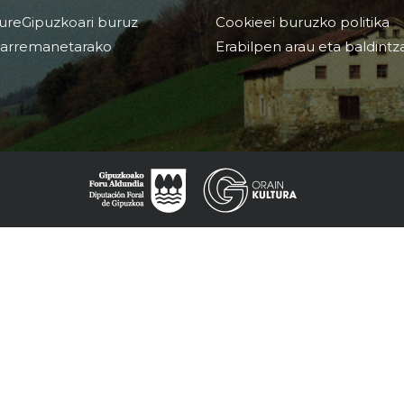
ureGipuzkoari buruz
Cookieei buruzko politika
arremanetarako
Erabilpen arau eta baldintz