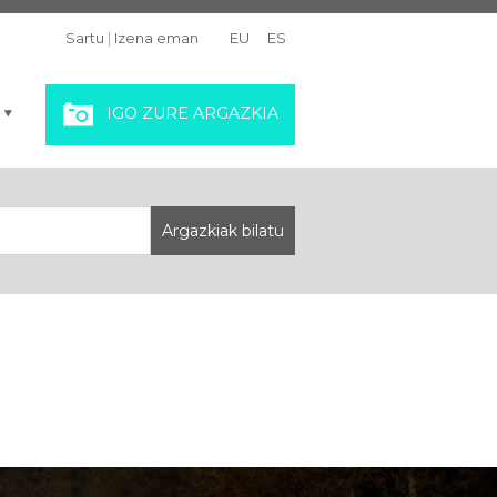
Sartu
|
Izena eman
EU
ES
IGO ZURE ARGAZKIA