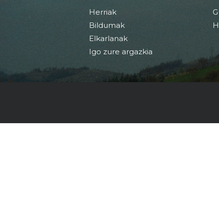
Herriak
G
Bildumak
H
Elkarlanak
Igo zure argazkia