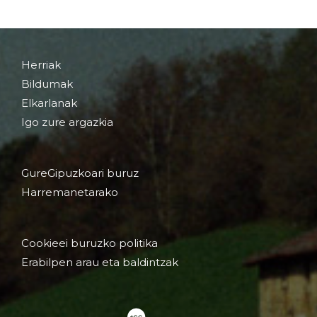
Herriak
Bildumak
Elkarlanak
Igo zure argazkia
GureGipuzkoari buruz
Harremanetarako
Cookieei buruzko politika
Erabilpen arau eta baldintzak