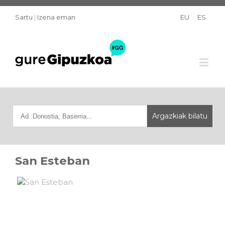
Sartu
|
Izena eman
EU
ES
San Esteban