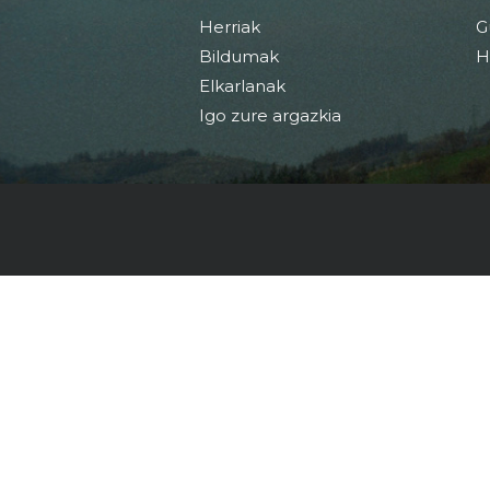
Herriak
G
Bildumak
H
Elkarlanak
Igo zure argazkia