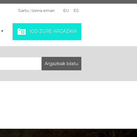
Sartu
|
Izena eman
EU
ES
IGO ZURE ARGAZKIA