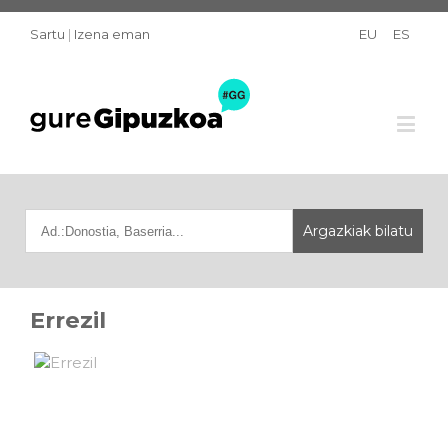
Sartu
|
Izena eman
EU
ES
Errezil