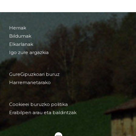
Herriak
Bildumak
Elkarlanak
Igo zure argazkia
GureGipuzkoari buruz
Harremanetarako
Cookieei buruzko politika
Erabilpen arau eta baldintzak