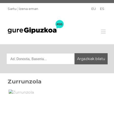
Sartu
|
Izena eman
EU
ES
Zurrunzola