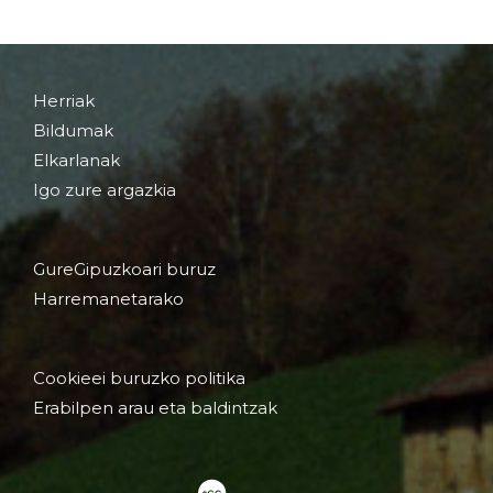
Herriak
Bildumak
Elkarlanak
Igo zure argazkia
GureGipuzkoari buruz
Harremanetarako
Cookieei buruzko politika
Erabilpen arau eta baldintzak