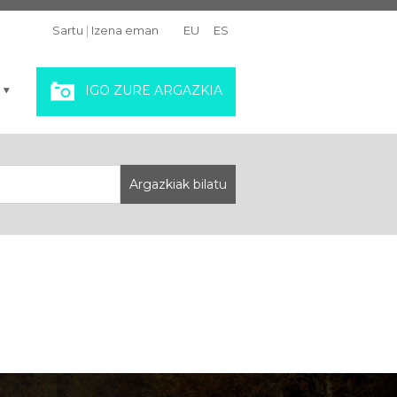
Sartu
|
Izena eman
EU
ES
IGO ZURE ARGAZKIA