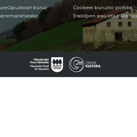
ureGipuzkoari buruz
Cookieei buruzko politika
arremanetarako
Erabilpen arau eta baldintz