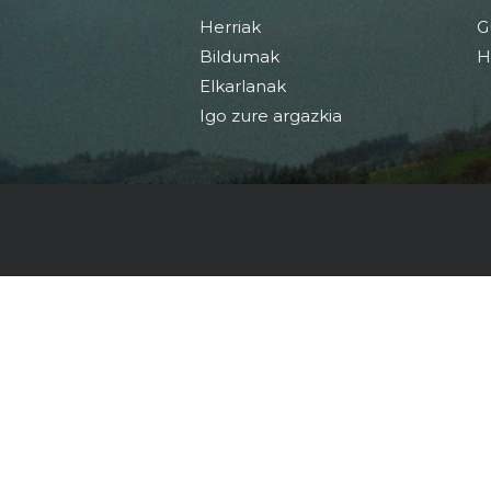
Herriak
G
Bildumak
H
Elkarlanak
Igo zure argazkia