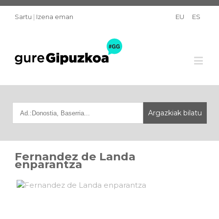
Sartu
|
Izena eman
EU
ES
Fernandez de Landa
enparantza