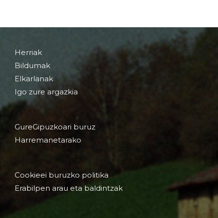
Herriak
Bildumak
Elkarlanak
Igo zure argazkia
GureGipuzkoari buruz
Harremanetarako
Cookieei buruzko politika
Erabilpen arau eta baldintzak