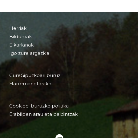
Herriak
Bildumak
Elkarlanak
Igo zure argazkia
GureGipuzkoari buruz
Harremanetarako
Cookieei buruzko politika
Erabilpen arau eta baldintzak