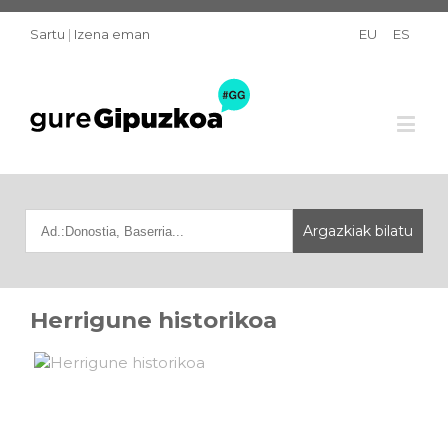
Sartu
|
Izena eman
EU
ES
Herrigune historikoa