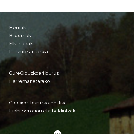
Herriak
Bildumak
Elkarlanak
Igo zure argazkia
GureGipuzkoari buruz
Harremanetarako
Cookieei buruzko politika
Erabilpen arau eta baldintzak