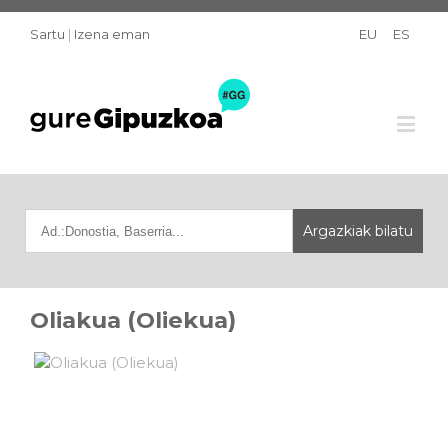
Sartu
|
Izena eman
EU
ES
Oliakua (Oliekua)