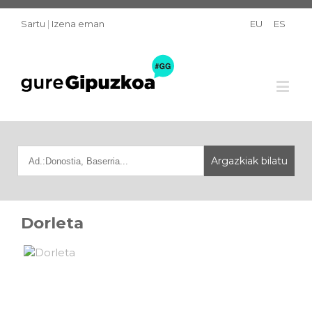
Sartu
|
Izena eman
EU
ES
Dorleta