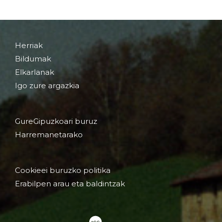
Herriak
Bildumak
Elkarlanak
Igo zure argazkia
GureGipuzkoari buruz
Harremanetarako
Cookieei buruzko politika
Erabilpen arau eta baldintzak