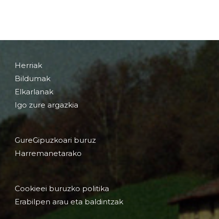
Herriak
Bildumak
Elkarlanak
Igo zure argazkia
GureGipuzkoari buruz
Harremanetarako
Cookieei buruzko politika
Erabilpen arau eta baldintzak