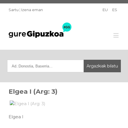
Sartu
|
Izena eman
EU
ES
Elgea I (Arg: 3)
Elgea I