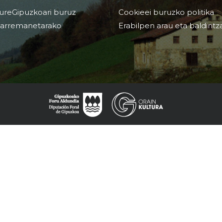
ureGipuzkoari buruz
Cookieei buruzko politika
arremanetarako
Erabilpen arau eta baldintz