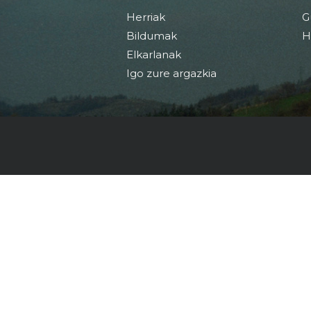
Herriak
G
Bildumak
H
Elkarlanak
Igo zure argazkia