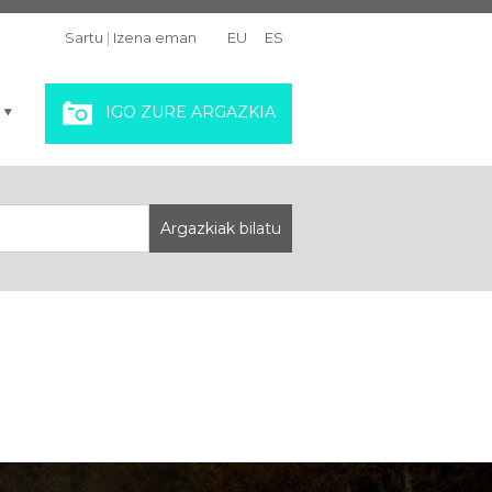
Sartu
|
Izena eman
EU
ES
IGO ZURE ARGAZKIA