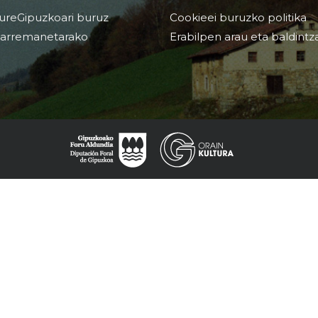
ureGipuzkoari buruz
Cookieei buruzko politika
arremanetarako
Erabilpen arau eta baldintz