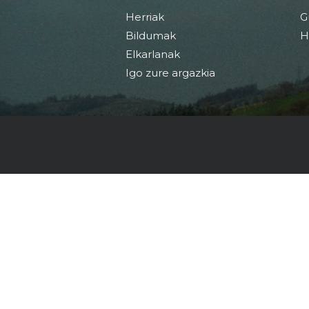
Herriak
G
Bildumak
H
Elkarlanak
Igo zure argazkia