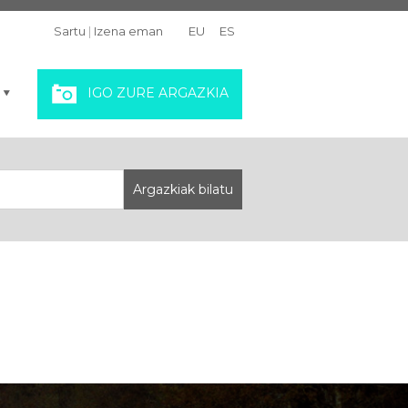
Sartu
|
Izena eman
EU
ES
IGO ZURE ARGAZKIA