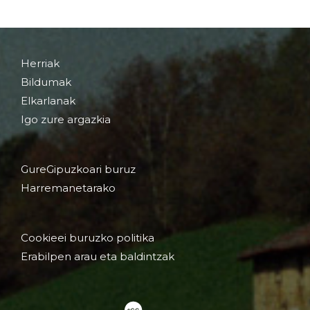
Herriak
Bildumak
Elkarlanak
Igo zure argazkia
GureGipuzkoari buruz
Harremanetarako
Cookieei buruzko politika
Erabilpen arau eta baldintzak