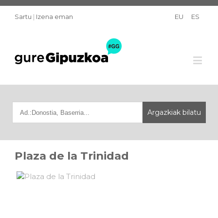
Sartu
|
Izena eman
EU
ES
Plaza de la Trinidad